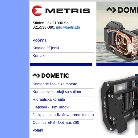
Stinice 12 • 21000 Split
021/538-080,
info@metris.hr
Početna
Katalog / Cjenik
Kontakt
Komande i sajle za motore
Kormilarski uređaji sa sajlom
Hidraulička kormila
Flapsovi - Trim Tabovi
Jackplates podizači vanbrod. motora
Optimus EPS - Optimus 360
Volani