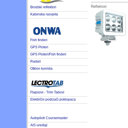
Reflektori
Brodski reflektori
Kabinska rasvjeta
Fish finderi
GPS Ploteri
GPS Ploteri/Fish finderi
Radari
Otklon kormila
Flapsovi - Trim Tabovi
Električni podizači poklopaca
Autopiloti Coursemaster
AIS uređaji