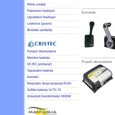
Klima uređaji
Prijenosni hladnjaci
Komande
Ugradbeni hladnjaci
Ledenice (jacere)
Brodske sanitarije
Punjači akumulatora
Monitori baterija
Punjači akumulatora
DC/DC pretvarači
Separatori baterija
Inverteri
Regulator struje punjenja RCB+
Zaštita baterija VLTG-70
Izolacijski transformator 3600W